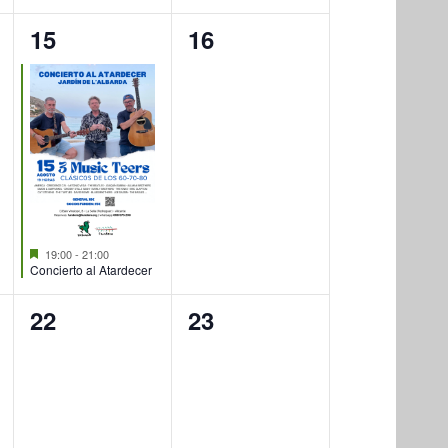
1
0
15
16
evento,
eventos,
Destacado
19:00
-
21:00
Concierto al Atardecer
0
0
22
23
eventos,
eventos,