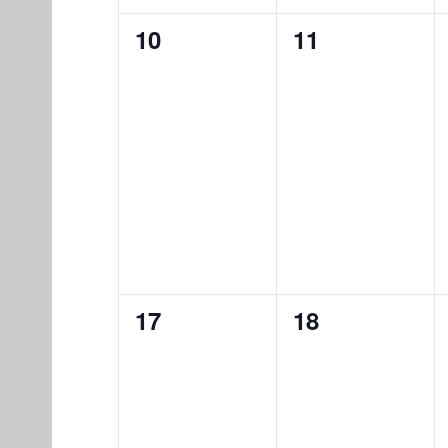
0
0
10
11
eventos,
eventos,
0
0
17
18
eventos,
eventos,