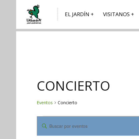
EL JARDÍN
VISITANOS
CONCIERTO
Eventos
Concierto
EVENTOS
NAVEGACIÓN
Introduce
DE
la
palabra