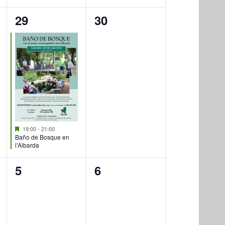
1
0
29
30
evento,
eventos,
Destacado
19:00
-
21:00
Baño de Bosque en
l’Albarda
0
0
5
6
eventos,
eventos,