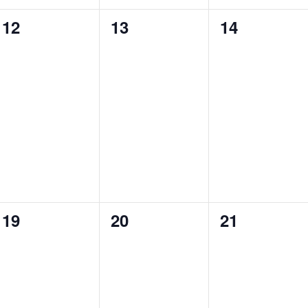
0
0
0
12
13
14
eventos,
eventos,
eventos,
0
0
0
19
20
21
eventos,
eventos,
eventos,