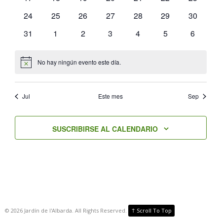
eventos
eventos
eventos
eventos
eventos
eventos
eventos
0
0
0
0
0
0
0
24
25
26
27
28
29
30
eventos
eventos
eventos
eventos
eventos
eventos
eventos
0
0
0
0
0
0
0
31
1
2
3
4
5
6
eventos
eventos
eventos
eventos
eventos
eventos
eventos
No hay ningún evento este día.
Aviso
Jul
Este mes
Sep
SUSCRIBIRSE AL CALENDARIO
↑
©
2026
Jardín de l'Albarda. All Rights Reserved.
Scroll To Top