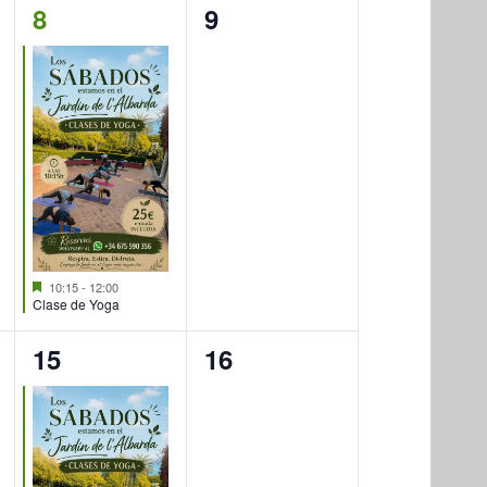
1
0
8
9
evento,
eventos,
Destacado
10:15
-
12:00
Clase de Yoga
1
0
15
16
evento,
eventos,