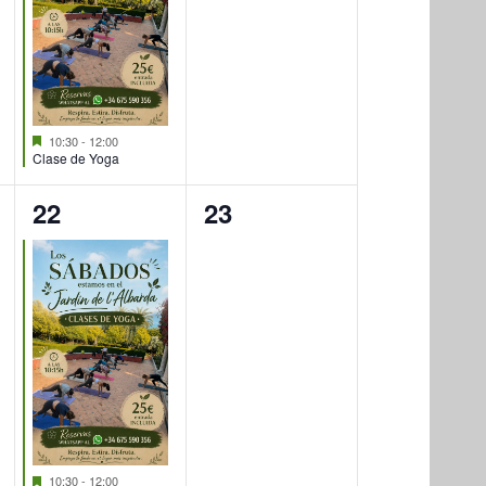
Destacado
10:30
-
12:00
Clase de Yoga
1
0
22
23
evento,
eventos,
Destacado
10:30
-
12:00