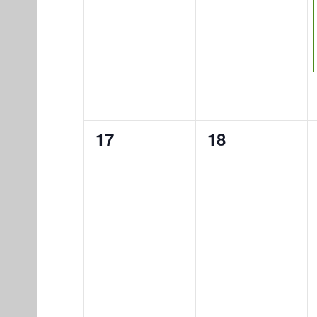
0
0
17
18
eventos,
eventos,