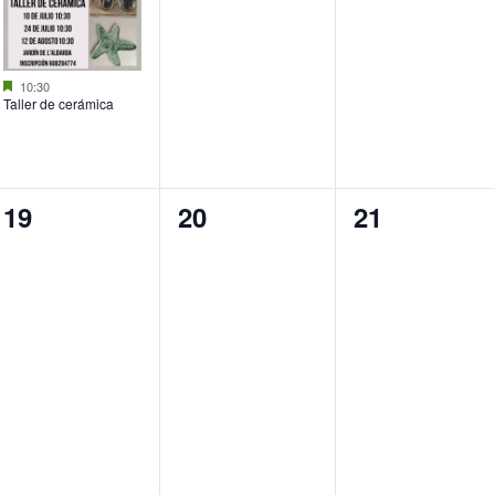
Destacado
10:30
Taller de cerámica
0
0
0
19
20
21
eventos,
eventos,
eventos,