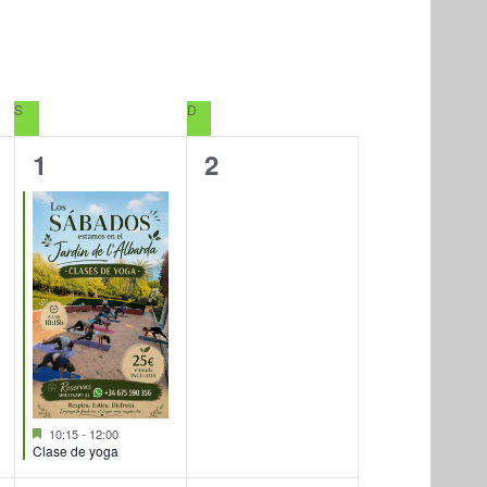
VISTAS
DE
EVENTO
S
SÁBADO
D
DOMINGO
1
0
1
2
evento,
eventos,
Destacado
10:15
-
12:00
Clase de yoga