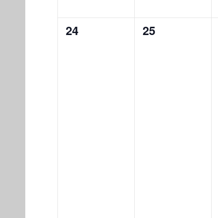
0
0
24
25
eventos,
eventos,