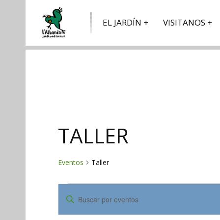
EL JARDÍN
VISITANOS
TALLER
Eventos
Taller
EVENTOS
NAVEGACIÓN
Introduce
DE
la
palabra