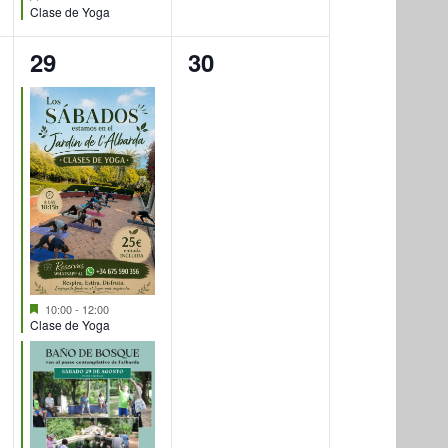
Clase de Yoga
2
0
29
30
eventos,
eventos,
Destacado
10:00
-
12:00
Clase de Yoga