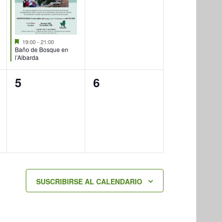
Destacado
19:00
-
21:00
Baño de Bosque en
l’Albarda
0
0
5
6
eventos,
eventos,
SUSCRIBIRSE AL CALENDARIO