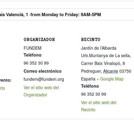
aís Valencià, 1 ·from Monday to Friday: 9AM-5PM
ORGANIZADOR
RECINTO
FUNDEM
Jardín de l’Albarda
Teléfono
Urb.Muntanya de La sella,
96 352 30 99
Carrer Baix Vinalopò, 8
Correo electrónico
Pedreguer
,
Alicante
03750
España
+ Google Map
fundem@fundem.org
vento:
Teléfono
Ver el sitio web del
rto
96 352 30 99
Organizador
Ver el sitio web del
Recinto