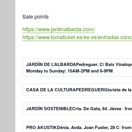
Sale points
https://www.jardinalbarda.com/
https://www.tomaticket.es/es-es/entradas-conci
JARDÍN DE L’ALBARDA
Pedreguer. C/ Baix Vinalopó
Monday to Sunday: 10AM-2PM and 6-9PM
CASA DE LA CULTURA
PEDREGUER
Glorieta de l
JARDÍN SOSTENIBLE
Crta. De Gata, 64. Jávea · 
PRO AKUSTIK
Dénia. Avda. Joan Fuster, 28 C· fr