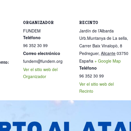
ORGANIZADOR
RECINTO
FUNDEM
Jardín de l’Albarda
Teléfono
Urb.Muntanya de La sella,
96 352 30 99
Carrer Baix Vinalopò, 8
Correo electrónico
Pedreguer
,
Alicante
03750
España
+ Google Map
fundem@fundem.org
ento:
Teléfono
Ver el sitio web del
96 352 30 99
Organizador
Ver el sitio web del
Recinto