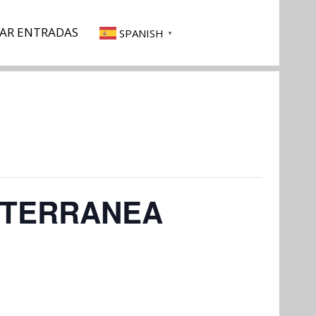
AR ENTRADAS
SPANISH
▼
DITERRANEA