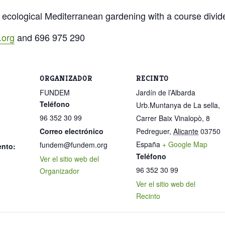
 ecological Mediterranean gardening with a course divid
org
and 696 975 290
ORGANIZADOR
RECINTO
FUNDEM
Jardín de l’Albarda
Teléfono
Urb.Muntanya de La sella,
96 352 30 99
Carrer Baix Vinalopò, 8
Correo electrónico
Pedreguer
,
Alicante
03750
España
+ Google Map
fundem@fundem.org
ento:
Teléfono
Ver el sitio web del
96 352 30 99
Organizador
Ver el sitio web del
Recinto