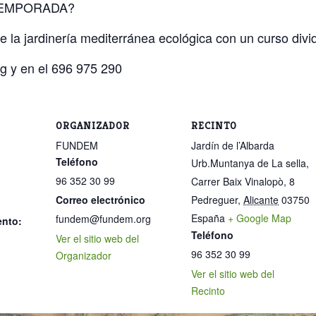
TEMPORADA?
la jardinería mediterránea ecológica con un curso divi
g y en el 696 975 290
ORGANIZADOR
RECINTO
FUNDEM
Jardín de l’Albarda
Teléfono
Urb.Muntanya de La sella,
96 352 30 99
Carrer Baix Vinalopò, 8
Correo electrónico
Pedreguer
,
Alicante
03750
España
+ Google Map
fundem@fundem.org
ento:
Teléfono
Ver el sitio web del
96 352 30 99
Organizador
Ver el sitio web del
Recinto