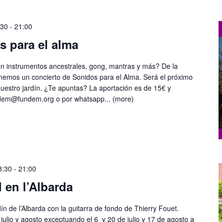
:30
-
21:00
s para el alma
n instrumentos ancestrales, gong, mantras y más? De la
nemos un concierto de Sonidos para el Alma. Será el próximo
 nuestro jardín. ¿Te apuntas? La aportación es de 15€ y
ndem@fundem.org o por whatsapp...
(more)
8:30
-
21:00
 en l’Albarda
dín de l’Albarda con la guitarra de fondo de Thierry Fouet.
julio y agosto exceptuando el 6 y 20 de julio y 17 de agosto a