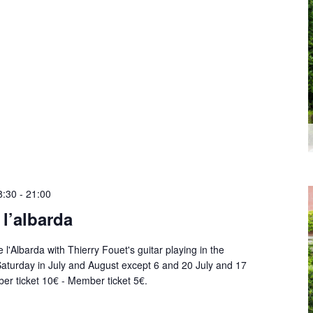
8:30
-
21:00
 l’albarda
 l'Albarda with Thierry Fouet's guitar playing in the
aturday in July and August except 6 and 20 July and 17
r ticket 10€ - Member ticket 5€.