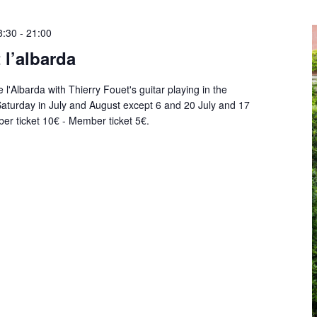
8:30
-
21:00
 l’albarda
 l'Albarda with Thierry Fouet's guitar playing in the
aturday in July and August except 6 and 20 July and 17
r ticket 10€ - Member ticket 5€.