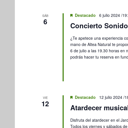
DE
palabra
EVENTOS
clave.
Destacado
6 julio 2024 /19
SÁB
6
Concierto Sonido
¿Te apetece una experiencia co
mano de Altea Natural te propo
6 de julio a las 19.30 horas en
podrás hacer tu reserva en fu
Destacado
12 julio 2024 /1
VIE
12
Atardecer musical
Disfruta del atardecer en el Jar
Todos los viernes y sábados de 