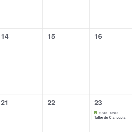
0
0
0
14
15
16
eventos,
eventos,
eventos,
0
0
1
21
22
23
eventos,
eventos,
evento,
Destacado
10:30
-
13:00
Taller de Cianotipia