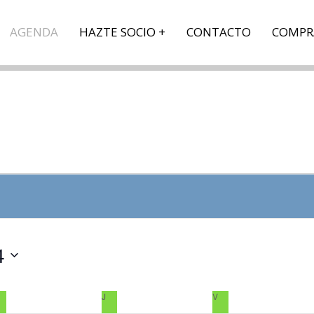
AGENDA
HAZTE SOCIO
CONTACTO
COMPR
4
MIÉRCOLES
J
JUEVES
V
VIERNES