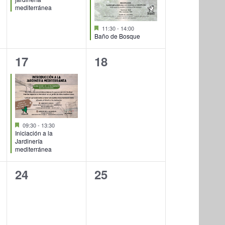
mediterránea
Destacado
11:30
-
14:00
Baño de Bosque
1
0
17
18
evento,
eventos,
Destacado
09:30
-
13:30
Iniciación a la
Jardinería
mediterránea
0
0
24
25
eventos,
eventos,