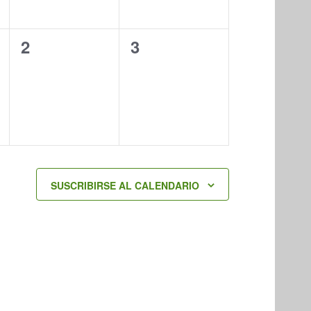
0
0
2
3
eventos,
eventos,
SUSCRIBIRSE AL CALENDARIO