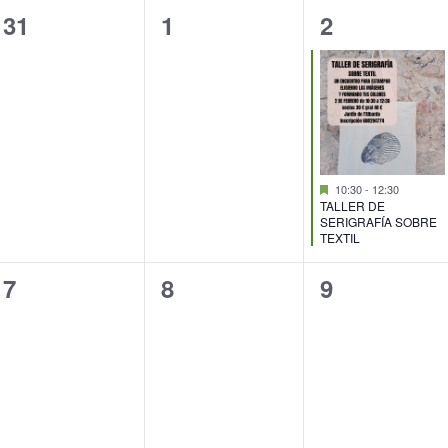
0
0
1
31
1
2
eventos,
eventos,
evento,
Destacado
10:30
-
12:30
TALLER DE
SERIGRAFÍA SOBRE
TEXTIL
0
0
0
7
8
9
eventos,
eventos,
eventos,