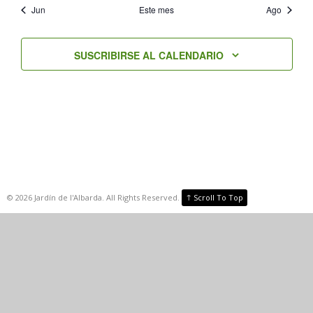
Jun
Este mes
Ago
SUSCRIBIRSE AL CALENDARIO
↑
©
2026
Jardín de l'Albarda. All Rights Reserved.
Scroll To Top