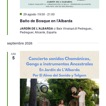
Destacado
29 agosto /19:00
-
21:00
Baño de Bosque en l’Albarda
JARDÍN DE L'ALBARDA
c/ Baix Vinalopó,8 Pedreguer,,
Pedreguer, Alicante, España
septiembre 2026
SÁB
5