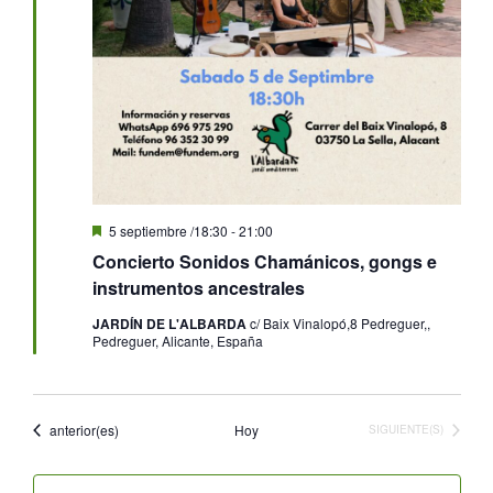
Destacado
5 septiembre /18:30
-
21:00
Concierto Sonidos Chamánicos, gongs e
instrumentos ancestrales
JARDÍN DE L'ALBARDA
c/ Baix Vinalopó,8 Pedreguer,,
Pedreguer, Alicante, España
Eventos
anterior(es)
Hoy
EVENTOS
SIGUIENTE(S)