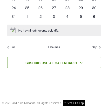
eventos
eventos
eventos
eventos
eventos
eventos
eventos
0
0
0
0
0
0
0
24
25
26
27
28
29
30
eventos
eventos
eventos
eventos
eventos
eventos
eventos
0
0
0
0
0
0
0
31
1
2
3
4
5
6
eventos
eventos
eventos
eventos
eventos
eventos
eventos
No hay ningún evento este día.
Aviso
Jul
Este mes
Sep
SUSCRIBIRSE AL CALENDARIO
↑
©
2026
Jardín de l'Albarda. All Rights Reserved.
Scroll To Top