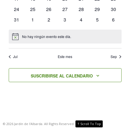
eventos
eventos
eventos
eventos
eventos
eventos
eventos
0
0
0
0
0
0
0
24
25
26
27
28
29
30
eventos
eventos
eventos
eventos
eventos
eventos
eventos
0
0
0
0
0
0
0
31
1
2
3
4
5
6
eventos
eventos
eventos
eventos
eventos
eventos
eventos
No hay ningún evento este día.
Aviso
Jul
Este mes
Sep
SUSCRIBIRSE AL CALENDARIO
↑
©
2026
Jardín de l'Albarda. All Rights Reserved.
Scroll To Top