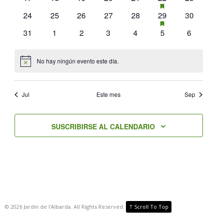
EVENTOS
eventos
eventos
eventos
eventos
eventos
evento
eventos
0
0
0
0
0
2
TIENE
0
24
25
26
27
28
29
30
DESTACADO
EVENTOS
eventos
eventos
eventos
eventos
eventos
eventos
eventos
0
0
0
0
0
0
0
31
1
2
3
4
5
6
DESTACADO
eventos
eventos
eventos
eventos
eventos
eventos
eventos
No hay ningún evento este día.
Aviso
Jul
Este mes
Sep
SUSCRIBIRSE AL CALENDARIO
↑
©
2026
Jardín de l'Albarda. All Rights Reserved.
Scroll To Top