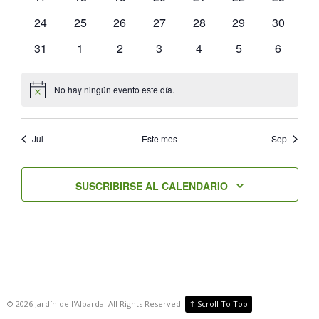
eventos
eventos
eventos
eventos
eventos
eventos
eventos
0
0
0
0
0
0
0
24
25
26
27
28
29
30
eventos
eventos
eventos
eventos
eventos
eventos
eventos
0
0
0
0
0
0
0
31
1
2
3
4
5
6
eventos
eventos
eventos
eventos
eventos
eventos
eventos
No hay ningún evento este día.
Aviso
Jul
Este mes
Sep
SUSCRIBIRSE AL CALENDARIO
↑
©
2026
Jardín de l'Albarda. All Rights Reserved.
Scroll To Top