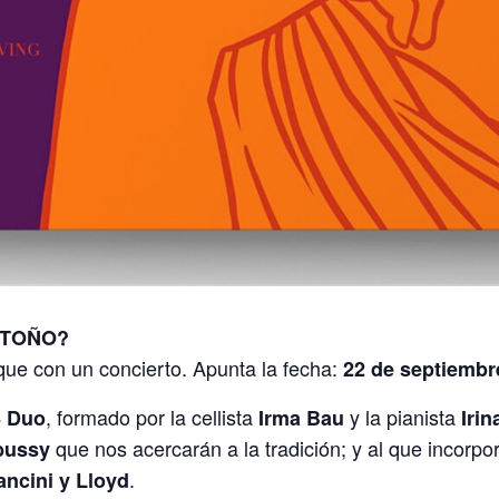
OTOÑO?
que con un concierto. Apunta la fecha:
22 de septiembre
, formado por la cellista
y la pianista
S Duo
Irma Bau
Iri
que nos acercarán a la tradición; y al que incor
bussy
.
ncini y Lloyd