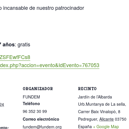
yo incansable de nuestro patrocinador
: gratis
7 años
ktrZSFEwfFCs8
/index.php?accion=evento&IdEvento=767053
ORGANIZADOR
RECINTO
FUNDEM
Jardín de l’Albarda
Teléfono
Urb.Muntanya de La sella,
24
96 352 30 99
Carrer Baix Vinalopò, 8
Correo electrónico
Pedreguer
,
Alicante
03750
España
+ Google Map
fundem@fundem.org
ento: