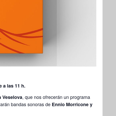
 a las 11 h.
, que nos ofrecerán un programa
na Veselova
porarán bandas sonoras de
Ennio Morricone y