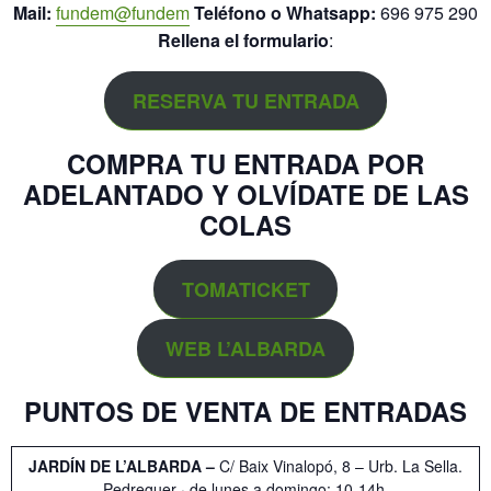
Mail:
fundem@fundem
Teléfono o Whatsapp:
696 975 290
Rellena el formulario
:
RESERVA TU ENTRADA
COMPRA TU ENTRADA POR
ADELANTADO Y OLVÍDATE DE LAS
COLAS
TOMATICKET
WEB L’ALBARDA
PUNTOS DE VENTA DE ENTRADAS
JARDÍN DE L’ALBARDA –
C/ Baix Vinalopó, 8 – Urb. La Sella.
Pedreguer · de lunes a domingo: 10-14h.