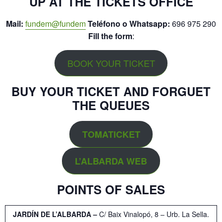
UP AT THE TICKETS OFFICE
Mail:
fundem@fundem
Teléfono o Whatsapp:
696 975 290
Fill the form
:
BOOK YOUR TICKET
BUY YOUR TICKET AND FORGUET
THE QUEUES
TOMATICKET
L’ALBARDA
WEB
POINTS OF SALES
JARDÍN DE L’ALBARDA –
C/ Baix Vinalopó, 8 – Urb. La Sella.