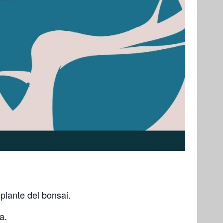
plante del bonsai.
a.