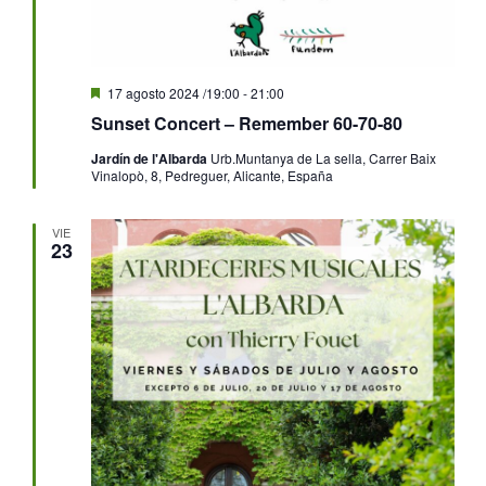
Destacado
17 agosto 2024 /19:00
-
21:00
Sunset Concert – Remember 60-70-80
Jardín de l'Albarda
Urb.Muntanya de La sella, Carrer Baix
Vinalopò, 8, Pedreguer, Alicante, España
VIE
23