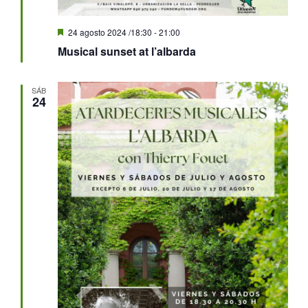
Destacado
24 agosto 2024 /18:30
-
21:00
Musical sunset at l’albarda
SÁB
24