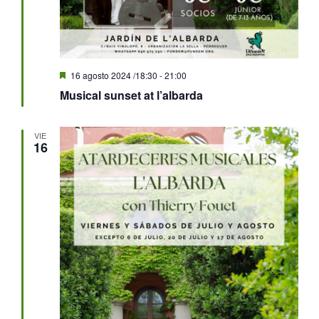
Destacado
16 agosto 2024 /18:30
-
21:00
Musical sunset at l’albarda
VIE
16