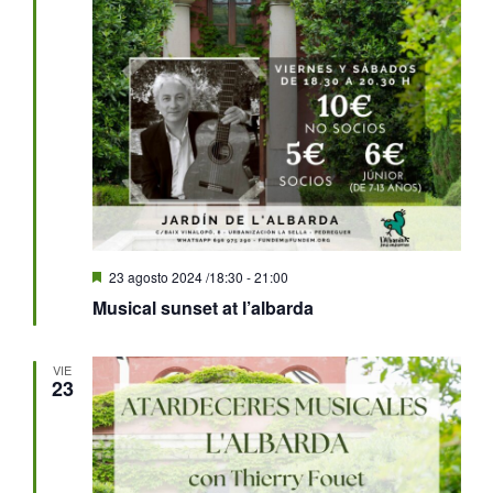
Destacado
23 agosto 2024 /18:30
-
21:00
Musical sunset at l’albarda
VIE
23