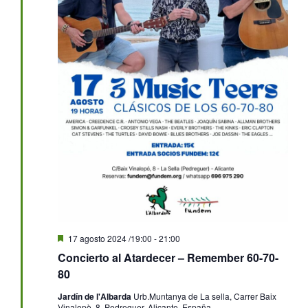
Destacado
17 agosto 2024 /19:00
-
21:00
Concierto al Atardecer – Remember 60-70-
80
Jardín de l'Albarda
Urb.Muntanya de La sella, Carrer Baix
Vinalopò, 8, Pedreguer, Alicante, España