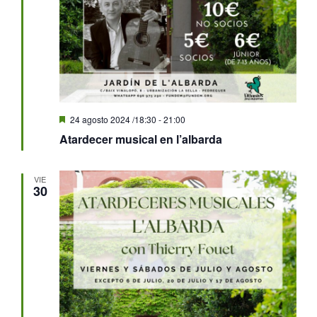
Destacado
24 agosto 2024 /18:30
-
21:00
Atardecer musical en l’albarda
VIE
30