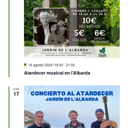
Destacado
16 agosto 2024 /18:30
-
21:00
Atardecer musical en l’Albarda
SÁB
17