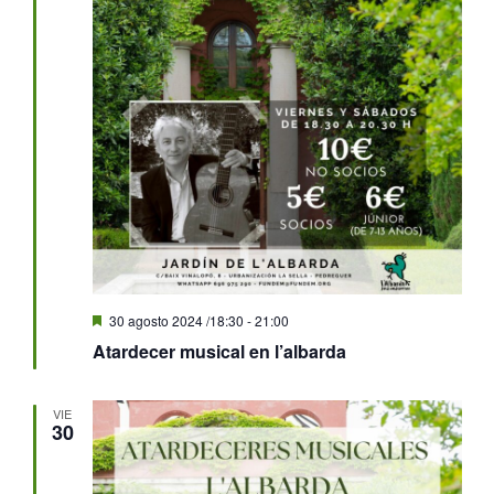
Destacado
30 agosto 2024 /18:30
-
21:00
Atardecer musical en l’albarda
VIE
30