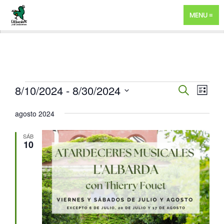
MENU
EVENTOS
NAVEGA
8/10/2024
 - 
8/30/2024
NAV
BUSCAR
LISTA
DE
DE
Selecciona
agosto 2024
VIST
BÚSQUE
la
DE
fecha.
Y
SÁB
EVE
10
VISTAS
DE
EVENTO