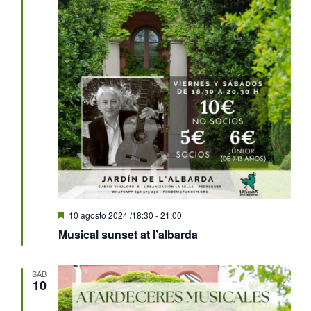
Destacado
10 agosto 2024 /18:30
-
21:00
Musical sunset at l’albarda
SÁB
10