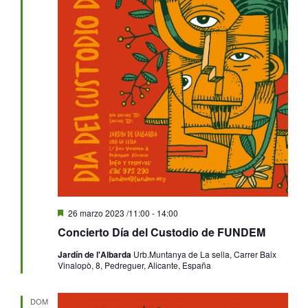
Destacado
26 marzo 2023 /11:00
-
14:00
Concierto Día del Custodio de FUNDEM
Jardín de l'Albarda
Urb.Muntanya de La sella, Carrer Baix
Vinalopò, 8, Pedreguer, Alicante, España
DOM