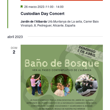
Destacado
26 marzo 2023 /11:00
-
14:00
Custodian Day Concert
Jardín de l'Albarda
Urb.Muntanya de La sella, Carrer Baix
Vinalopò, 8, Pedreguer, Alicante, España
abril 2023
DOM
2