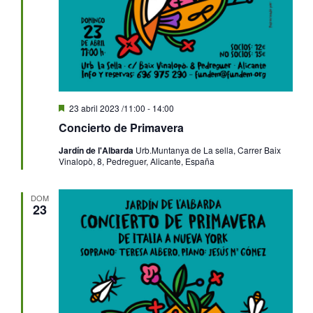
Destacado
23 abril 2023 /11:00
-
14:00
Concierto de Primavera
Jardín de l'Albarda
Urb.Muntanya de La sella, Carrer Baix
Vinalopò, 8, Pedreguer, Alicante, España
DOM
23