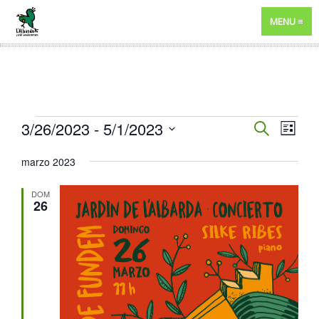
MENU
EVENTOS
NAVEGA
3/26/2023
 - 
5/1/2023
NAV
BUSCAR
LISTA
DE
DE
Selecciona
marzo 2023
VIST
BÚSQUE
la
DE
fecha.
Y
DOM
EVE
26
VISTAS
DE
EVENTO