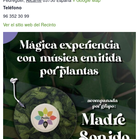
Pedreguer
,
Alicante
03750
España
+ Google Map
Teléfono
96 352 30 99
Ver el sitio web del Recinto