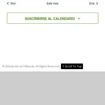
Nov
Este mes
Ene
SUSCRIBIRSE AL CALENDARIO
↑
©
2026
Jardín de l'Albarda. All Rights Reserved.
Scroll To Top