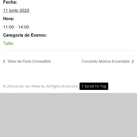
Fecha:
11 junio 2023
Hora:
11:00 - 14:00
Categoría de Evento:
Taller
Taller de Flora Comestible
Concierto Música Encantada
↑
©
2026
Jardín de l'Albarda. All Rights Reserved.
Scroll To Top