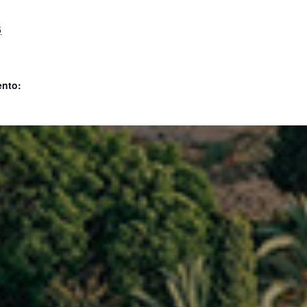
5
ento: