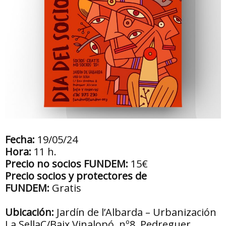
Fecha:
19/05/24
Hora:
11 h.
Precio no socios FUNDEM:
15€
Precio socios y protectores de
FUNDEM:
Gratis
Ubicación:
Jardín de l’Albarda – Urbanización
La SellaC/Baix Vinalopó, nº8. Pedreguer