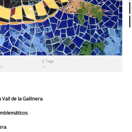
Tags
os
—
Vall de la Gallinera
.
s emblemáticos
.
era
.