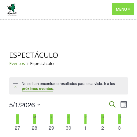
MENU
ESPECTÁCULO
Eventos
Espectáculo
EVENTOS
No se han encontrado resultados para esta vista. Ir a los
Aviso
próximos eventos
.
NAVEGA
5/1/2026
NAV
BUSCAR
MES
DE
DE
Selecciona
CALENDARIO
L
LUNES
M
MARTES
X
MIÉRCOLES
J
JUEVES
V
VIERNES
S
SÁBADO
D
DOMING
VIST
BÚSQUE
la
DE
0
0
0
0
0
0
0
27
28
29
30
1
2
3
DE
fecha.
Y
EVENTOS
eventos
eventos
eventos
eventos
eventos
eventos
eventos
EVE