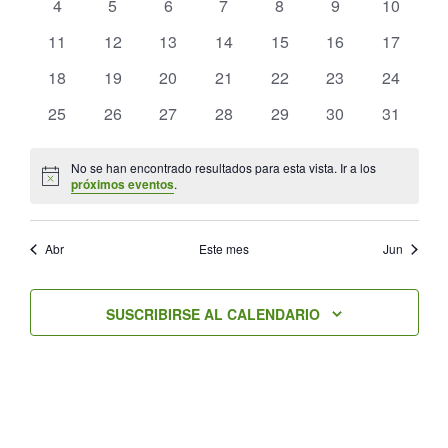
VISTAS
0
0
0
0
0
0
0
4
5
6
7
8
9
10
eventos
eventos
eventos
eventos
eventos
eventos
DE
eventos
0
0
0
0
0
0
0
11
12
13
14
15
16
17
EVENTO
eventos
eventos
eventos
eventos
eventos
eventos
eventos
0
0
0
0
0
0
0
18
19
20
21
22
23
24
eventos
eventos
eventos
eventos
eventos
eventos
eventos
0
0
0
0
0
0
0
25
26
27
28
29
30
31
eventos
eventos
eventos
eventos
eventos
eventos
eventos
No se han encontrado resultados para esta vista. Ir a los
Aviso
próximos eventos
.
Abr
Este mes
Jun
SUSCRIBIRSE AL CALENDARIO