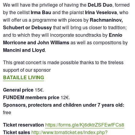
We will have the privilege of having the
DeLIS Duo
, formed
by the cellist
Irma Bau
and the pianist
Irina Veselova
, who
will offer us a programme with pieces by
Rachmaninov,
Schubert or Debussy
that will bring us closer to tradition;
and to which they will incorporate soundtracks by
Ennio
Morricone and John Williams
as well as compositions by
Mancini and Lloyd
.
This great concert is made possible thanks to the tireless
support of our sponsor
BATAILLE LIVING
General price
15€.
FUNDEM members price
12€.
Sponsors, protectors and children under 7 years old:
free
Ticket reservation
https://forms.gle/Kj6dktrZSFEwfFCs8
Ticket sales
http://www.tomaticket.es/index.php?