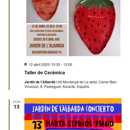
Destacado
12 abril 2025 /10:30
-
13:00
Taller de Cerámica
Jardín de l'Albarda
Urb.Muntanya de La sella, Carrer Baix
Vinalopò, 8, Pedreguer, Alicante, España
DOM
13