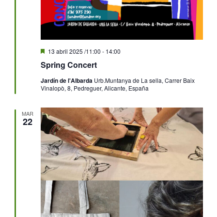
Destacado
13 abril 2025 /11:00
-
14:00
Spring Concert
Jardín de l'Albarda
Urb.Muntanya de La sella, Carrer Baix
Vinalopò, 8, Pedreguer, Alicante, España
MAR
22