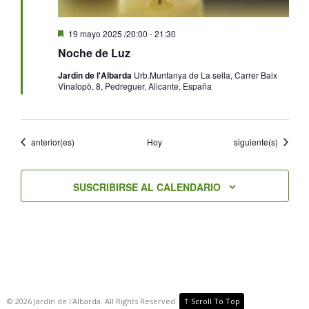
Destacado
19 mayo 2025 /20:00
-
21:30
Noche de Luz
Jardín de l'Albarda
Urb.Muntanya de La sella, Carrer Baix
Vinalopò, 8, Pedreguer, Alicante, España
Eventos
Eventos
anterior(es)
Hoy
siguiente(s)
SUSCRIBIRSE AL CALENDARIO
↑
©
2026
Jardín de l'Albarda. All Rights Reserved.
Scroll To Top