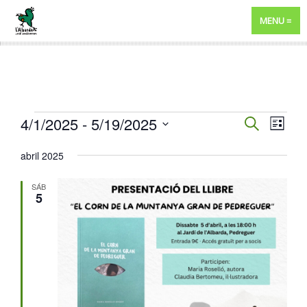
MENU
EVENTOS
NAVEGA
4/1/2025
 - 
5/19/2025
NAV
BUSCAR
LISTA
DE
DE
Selecciona
abril 2025
VIST
BÚSQUE
la
DE
fecha.
Y
SÁB
EVE
5
VISTAS
DE
EVENTO