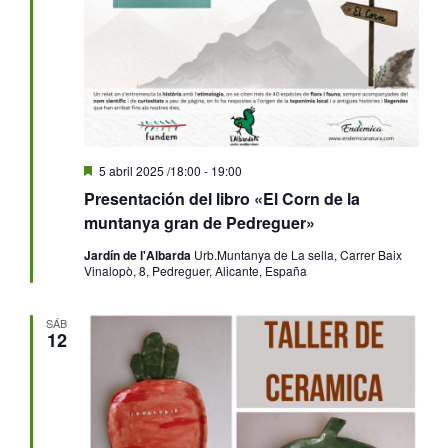
Destacado
5 abril 2025 /18:00
-
19:00
Presentación del libro «El Corn de la
muntanya gran de Pedreguer»
Jardín de l'Albarda
Urb.Muntanya de La sella, Carrer Baix
Vinalopò, 8, Pedreguer, Alicante, España
SÁB
12