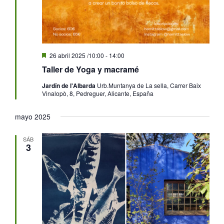
Destacado
26 abril 2025 /10:00
-
14:00
Taller de Yoga y macramé
Jardín de l'Albarda
Urb.Muntanya de La sella, Carrer Baix
Vinalopò, 8, Pedreguer, Alicante, España
mayo 2025
SÁB
3