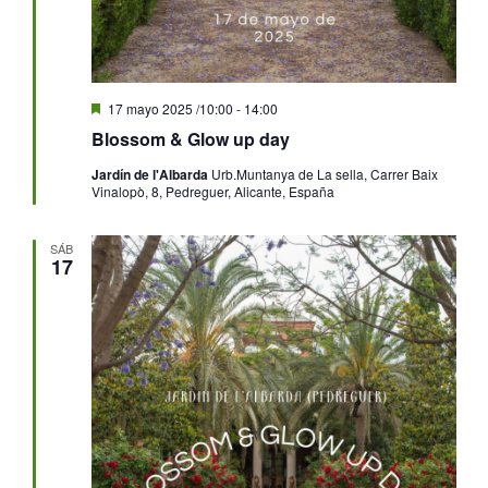
Destacado
17 mayo 2025 /10:00
-
14:00
Blossom & Glow up day
Jardín de l'Albarda
Urb.Muntanya de La sella, Carrer Baix
Vinalopò, 8, Pedreguer, Alicante, España
SÁB
17