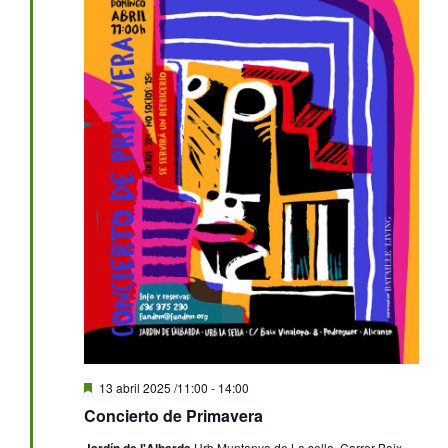
Destacado
13 abril 2025 /11:00
-
14:00
Concierto de Primavera
Jardín de l'Albarda
Urb.Muntanya de La sella, Carrer Baix