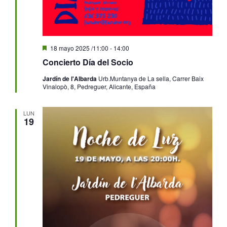
Destacado
18 mayo 2025 /11:00
-
14:00
Concierto Día del Socio
Jardín de l'Albarda
Urb.Muntanya de La sella, Carrer Baix
Vinalopò, 8, Pedreguer, Alicante, España
LUN
19