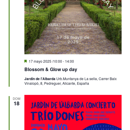
Destacado
17 mayo 2025 /10:00
-
14:00
Blossom & Glow up day
Jardín de l'Albarda
Urb.Muntanya de La sella, Carrer Baix
Vinalopò, 8, Pedreguer, Alicante, España
DOM
18