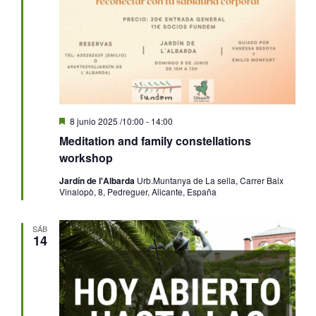
Destacado
8 junio 2025 /10:00
-
14:00
Meditation and family constellations
workshop
Jardín de l'Albarda
Urb.Muntanya de La sella, Carrer Baix
Vinalopò, 8, Pedreguer, Alicante, España
SÁB
14