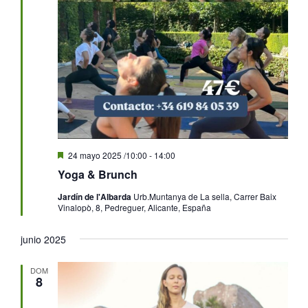
Destacado
24 mayo 2025 /10:00
-
14:00
Yoga & Brunch
Jardín de l'Albarda
Urb.Muntanya de La sella, Carrer Baix
Vinalopò, 8, Pedreguer, Alicante, España
junio 2025
DOM
8