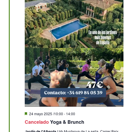
Destacado
24 mayo 2025 /10:00
-
14:00
Cancelado
Yoga & Brunch
Jardín de l'Albarda
Urb.Muntanya de La sella, Carrer Baix