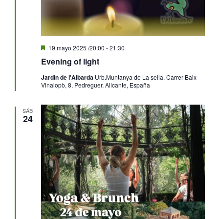
Destacado
19 mayo 2025 /20:00
-
21:30
Evening of light
Jardín de l'Albarda
Urb.Muntanya de La sella, Carrer Baix
Vinalopò, 8, Pedreguer, Alicante, España
SÁB
24