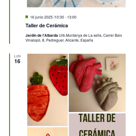
Destacado
16 junio 2025 /10:30
-
13:00
Taller de Cerámica
Jardín de l'Albarda
Urb.Muntanya de La sella, Carrer Baix
Vinalopò, 8, Pedreguer, Alicante, España
LUN
16