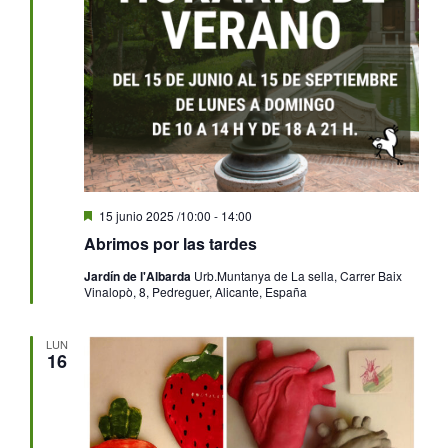
Destacado
15 junio 2025 /10:00
-
14:00
Abrimos por las tardes
Jardín de l'Albarda
Urb.Muntanya de La sella, Carrer Baix
Vinalopò, 8, Pedreguer, Alicante, España
LUN
16