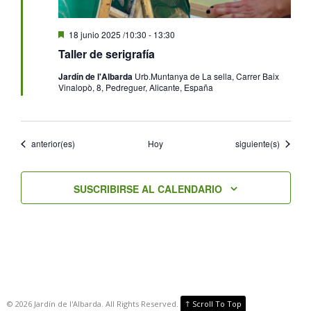
Destacado
18 junio 2025 /10:30
-
13:30
Taller de serigrafía
Jardín de l'Albarda
Urb.Muntanya de La sella, Carrer Baix
Vinalopò, 8, Pedreguer, Alicante, España
Eventos
Eventos
anterior(es)
Hoy
siguiente(s)
SUSCRIBIRSE AL CALENDARIO
↑
©
2026
Jardín de l'Albarda. All Rights Reserved.
Scroll To Top