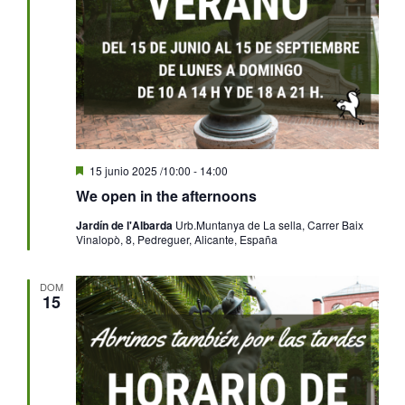
Destacado
15 junio 2025 /10:00
-
14:00
We open in the afternoons
Jardín de l'Albarda
Urb.Muntanya de La sella, Carrer Baix
Vinalopò, 8, Pedreguer, Alicante, España
DOM
15