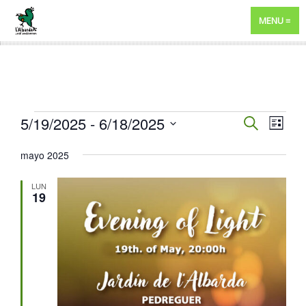
MENU
EVENTOS
NAVEGA
5/19/2025
 - 
6/18/2025
NAV
BUSCAR
LISTA
DE
DE
Selecciona
mayo 2025
VIST
BÚSQUE
la
DE
fecha.
Y
LUN
EVE
19
VISTAS
DE
EVENTO