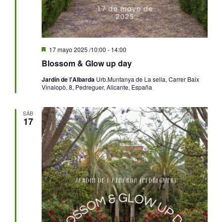
Destacado
17 mayo 2025 /10:00
-
14:00
Blossom & Glow up day
Jardín de l'Albarda
Urb.Muntanya de La sella, Carrer Baix
Vinalopò, 8, Pedreguer, Alicante, España
SÁB
17