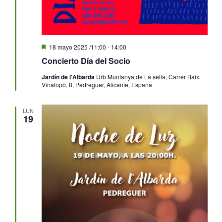
Destacado
18 mayo 2025 /11:00
-
14:00
Concierto Día del Socio
Jardín de l'Albarda
Urb.Muntanya de La sella, Carrer Baix
Vinalopò, 8, Pedreguer, Alicante, España
LUN
19