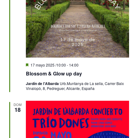
Destacado
17 mayo 2025 /10:00
-
14:00
Blossom & Glow up day
Jardín de l'Albarda
Urb.Muntanya de La sella, Carrer Baix
Vinalopò, 8, Pedreguer, Alicante, España
DOM
18