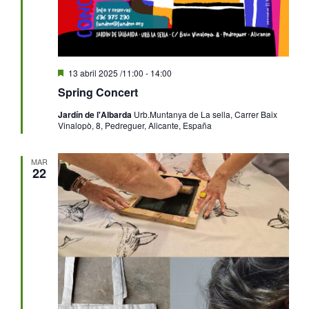
Destacado
13 abril 2025 /11:00
-
14:00
Spring Concert
Jardín de l'Albarda
Urb.Muntanya de La sella, Carrer Baix
Vinalopò, 8, Pedreguer, Alicante, España
MAR
22