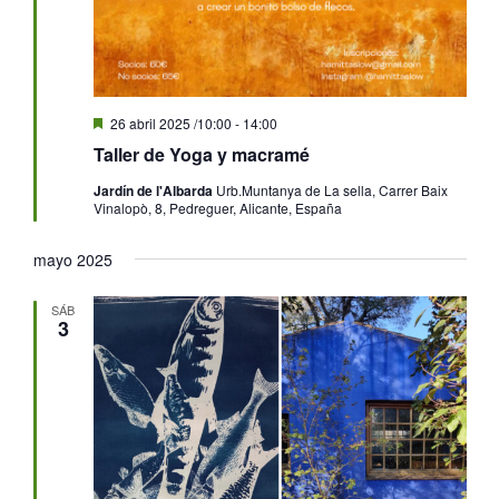
Destacado
26 abril 2025 /10:00
-
14:00
Taller de Yoga y macramé
Jardín de l'Albarda
Urb.Muntanya de La sella, Carrer Baix
Vinalopò, 8, Pedreguer, Alicante, España
mayo 2025
SÁB
3