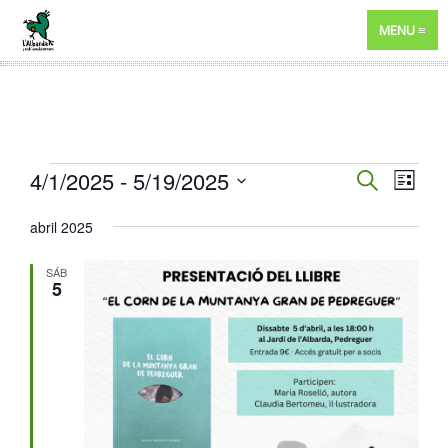
MENU
EVENTOS
NAVEGA
4/1/2025
 - 
5/19/2025
NAV
BUSCAR
LISTA
DE
DE
Selecciona
abril 2025
VIST
BÚSQUE
la
DE
fecha.
Y
SÁB
EVE
5
VISTAS
DE
EVENTO