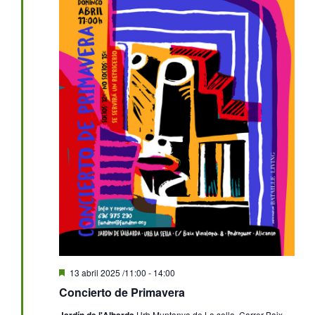
Destacado
13 abril 2025 /11:00
-
14:00
Concierto de Primavera
Jardín de l'Albarda
Urb.Muntanya de La sella, Carrer Baix