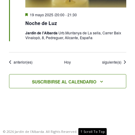
Destacado
19 mayo 2025 /20:00
-
21:30
Noche de Luz
Jardín de l'Albarda
Urb.Muntanya de La sella, Carrer Baix
Vinalopò, 8, Pedreguer, Alicante, España
Eventos
Eventos
anterior(es)
Hoy
siguiente(s)
SUSCRIBIRSE AL CALENDARIO
↑
©
2026
Jardín de l'Albarda. All Rights Reserved.
Scroll To Top