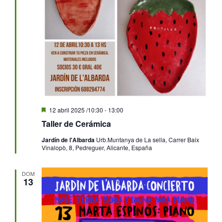
Destacado
12 abril 2025 /10:30
-
13:00
Taller de Cerámica
Jardín de l'Albarda
Urb.Muntanya de La sella, Carrer Baix
Vinalopò, 8, Pedreguer, Alicante, España
DOM
13