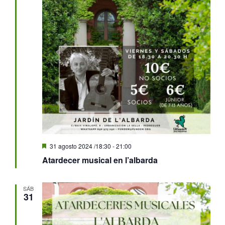
Destacado
31 agosto 2024 /18:30
-
21:00
Atardecer musical en l’albarda
SÁB
31