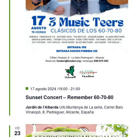
Destacado
17 agosto 2024 /19:00
-
21:00
Sunset Concert – Remember 60-70-80
Jardín de l'Albarda
Urb.Muntanya de La sella, Carrer Baix
Vinalopò, 8, Pedreguer, Alicante, España
VIE
23