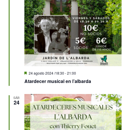
Destacado
24 agosto 2024 /18:30
-
21:00
Atardecer musical en l’albarda
SÁB
24