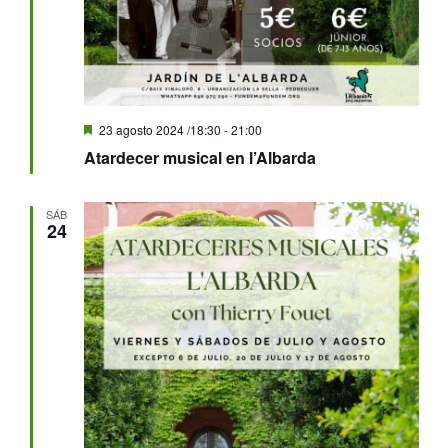
Destacado
23 agosto 2024 /18:30
-
21:00
Atardecer musical en l’Albarda
SÁB
24