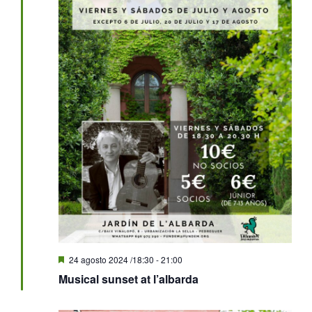
Destacado
24 agosto 2024 /18:30
-
21:00
Musical sunset at l’albarda