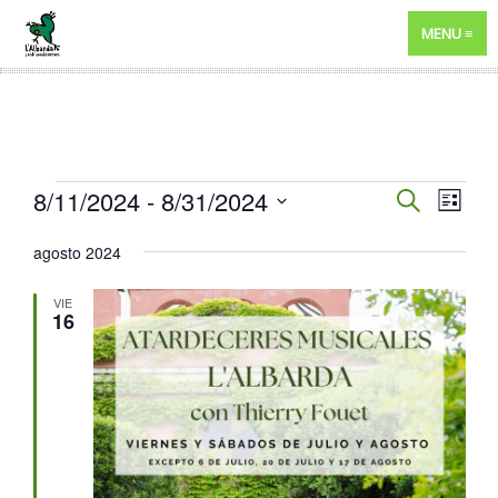
MENU
EVENTOS
NAVEGA
8/11/2024
 - 
8/31/2024
NAV
BUSCAR
LISTA
DE
DE
Selecciona
agosto 2024
VIST
BÚSQUE
la
DE
fecha.
Y
VIE
EVE
16
VISTAS
DE
EVENTO