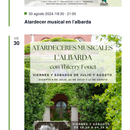
Destacado
30 agosto 2024 /18:30
-
21:00
Atardecer musical en l’albarda
VIE
30