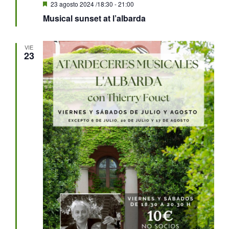
Destacado
23 agosto 2024 /18:30
-
21:00
Musical sunset at l’albarda
VIE
23