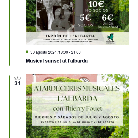
Destacado
30 agosto 2024 /18:30
-
21:00
Musical sunset at l’albarda
SÁB
31