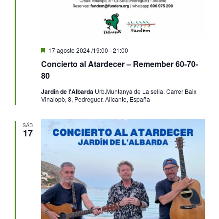
Destacado
17 agosto 2024 /19:00
-
21:00
Concierto al Atardecer – Remember 60-70-
80
Jardín de l'Albarda
Urb.Muntanya de La sella, Carrer Baix
Vinalopò, 8, Pedreguer, Alicante, España
SÁB
17