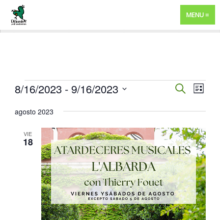
MENU
EVENTOS
NAVEGA
8/16/2023
 - 
9/16/2023
NAV
BUSCAR
LISTA
DE
DE
Selecciona
agosto 2023
VIST
BÚSQUE
la
DE
fecha.
Y
VIE
EVE
18
VISTAS
DE
EVENTO