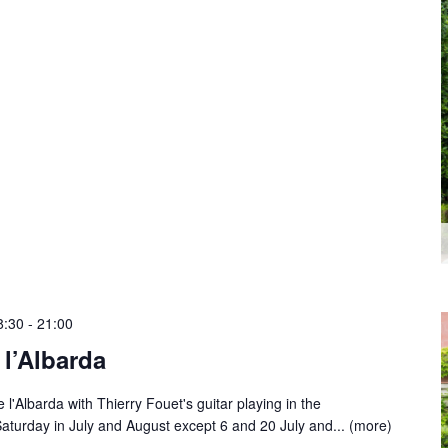
8:30
-
21:00
 l’Albarda
 l'Albarda with Thierry Fouet's guitar playing in the
aturday in July and August except 6 and 20 July and...
(more)