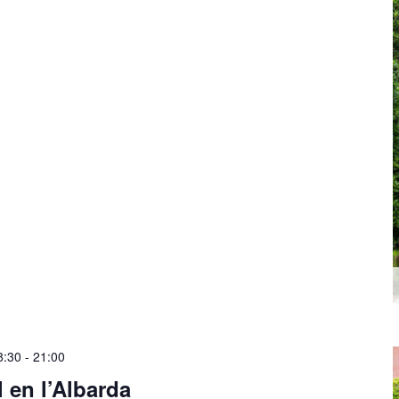
8:30
-
21:00
 en l’Albarda