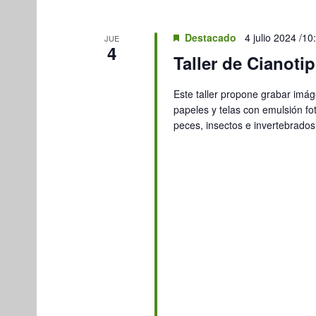
DE
palabra
EVENTOS
clave.
Destacado
4 julio 2024 /10
JUE
4
Taller de Cianotip
Este taller propone grabar imág
papeles y telas con emulsión f
peces, insectos e invertebrado