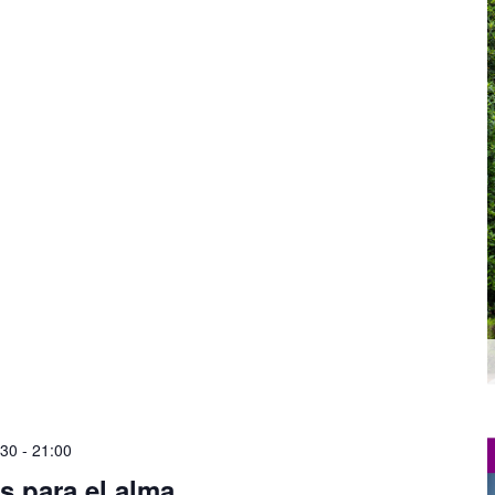
:30
-
21:00
s para el alma