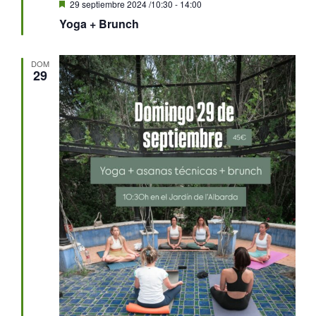
Destacado
29 septiembre 2024 /10:30
-
14:00
Yoga + Brunch
DOM
29