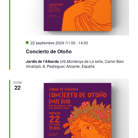
Destacado
22 septiembre 2024 /11:00
-
14:00
Concierto de Otoño
Jardín de l'Albarda
Urb.Muntanya de La sella, Carrer Baix
Vinalopò, 8, Pedreguer, Alicante, España
DOM
22