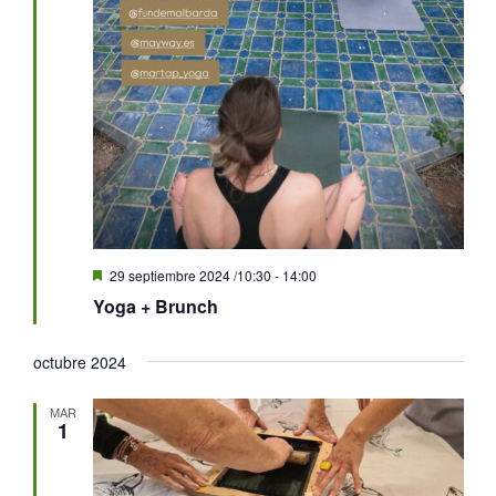
Destacado
29 septiembre 2024 /10:30
-
14:00
Yoga + Brunch
octubre 2024
MAR
1