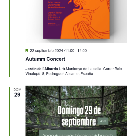
Destacado
22 septiembre 2024 /11:00
-
14:00
Autumm Concert
Jardín de l'Albarda
Urb.Muntanya de La sella, Carrer Baix
Vinalopò, 8, Pedreguer, Alicante, España
DOM
29