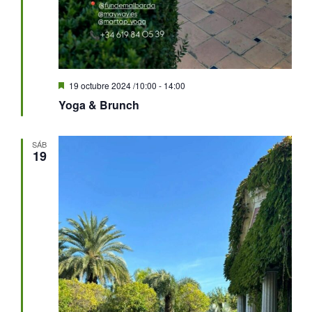
Destacado
19 octubre 2024 /10:00
-
14:00
Yoga & Brunch
SÁB
19