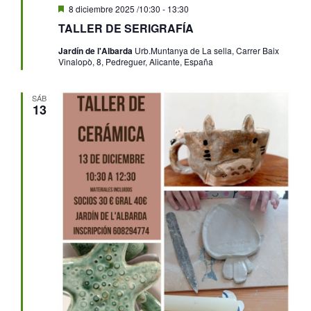
Destacado
8 diciembre 2025 /10:30
-
13:30
TALLER DE SERIGRAFÍA
Jardín de l'Albarda
Urb.Muntanya de La sella, Carrer Baix
Vinalopò, 8, Pedreguer, Alicante, España
SÁB
13