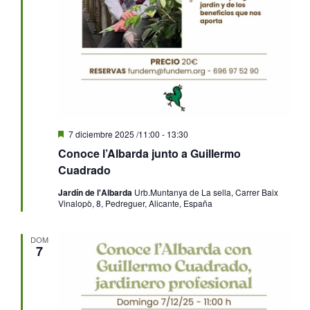
Destacado
7 diciembre 2025 /11:00
-
13:30
Conoce l’Albarda junto a Guillermo
Cuadrado
Jardín de l'Albarda
Urb.Muntanya de La sella, Carrer Baix
Vinalopò, 8, Pedreguer, Alicante, España
DOM
7