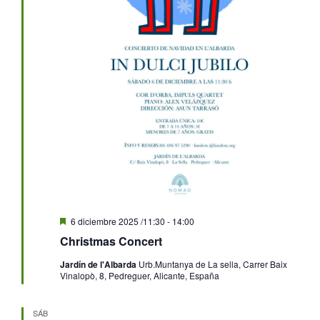
Destacado
6 diciembre 2025 /11:30
-
14:00
Christmas Concert
Jardín de l'Albarda
Urb.Muntanya de La sella, Carrer Baix
Vinalopò, 8, Pedreguer, Alicante, España
SÁB