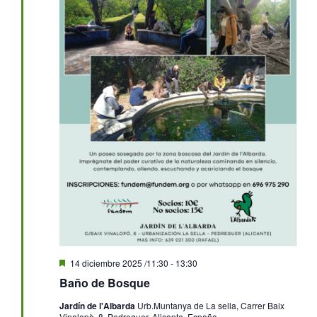
Destacado
14 diciembre 2025 /11:30
-
13:30
Baño de Bosque
Jardín de l'Albarda
Urb.Muntanya de La sella, Carrer Baix
Vinalopò, 8, Pedreguer, Alicante, España