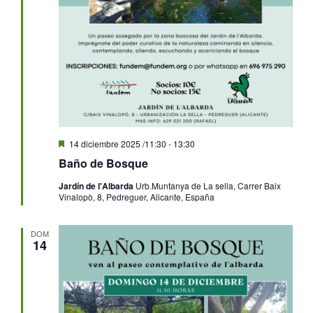
Destacado
14 diciembre 2025 /11:30
-
13:30
Baño de Bosque
Jardín de l'Albarda
Urb.Muntanya de La sella, Carrer Baix
Vinalopò, 8, Pedreguer, Alicante, España
DOM
14