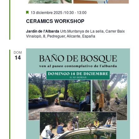
Destacado
13 diciembre 2025 /10:30
-
13:00
CERAMICS WORKSHOP
Jardín de l'Albarda
Urb.Muntanya de La sella, Carrer Baix
Vinalopò, 8, Pedreguer, Alicante, España
DOM
14