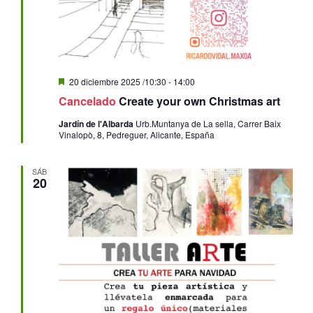
Destacado
20 diciembre 2025 /10:30
-
14:00
Cancelado
Create your own Christmas art
Jardín de l'Albarda
Urb.Muntanya de La sella, Carrer Baix
Vinalopò, 8, Pedreguer, Alicante, España
SÁB
20