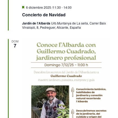
Destacado
6 diciembre 2025 /11:30
-
14:00
Concierto de Navidad
Jardín de l'Albarda
Urb.Muntanya de La sella, Carrer Baix
Vinalopò, 8, Pedreguer, Alicante, España
DOM
7