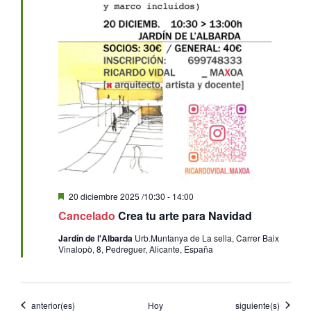
Destacado
20 diciembre 2025 /10:30
-
14:00
Cancelado
Crea tu arte para Navidad
Jardín de l'Albarda
Urb.Muntanya de La sella, Carrer Baix
Vinalopò, 8, Pedreguer, Alicante, España
Eventos
Eventos
anterior(es)
Hoy
siguiente(s)