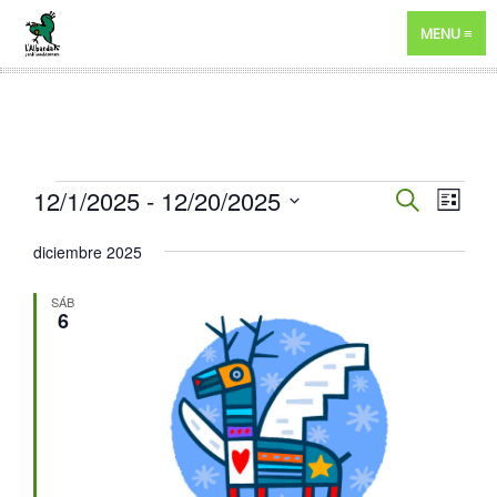
MENU
EVENTOS
NAVEGA
12/1/2025
 - 
12/20/2025
NAV
BUSCAR
LISTA
DE
DE
Selecciona
diciembre 2025
VIST
BÚSQUE
la
DE
fecha.
Y
SÁB
EVE
6
VISTAS
DE
EVENTO