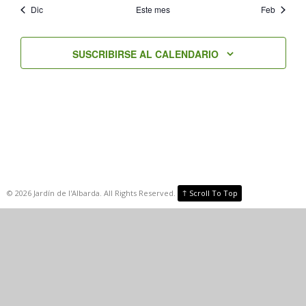
Dic
Este mes
Feb
SUSCRIBIRSE AL CALENDARIO
↑
©
2026
Jardín de l'Albarda. All Rights Reserved.
Scroll To Top