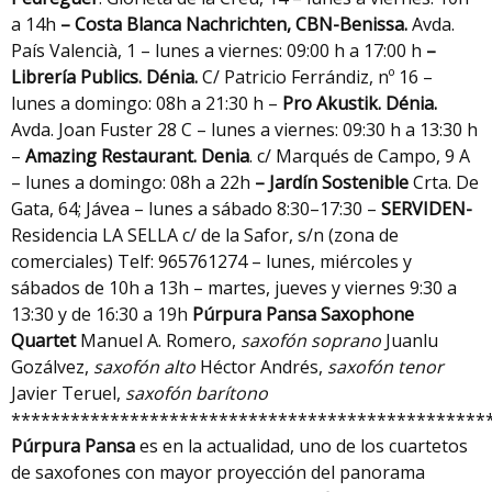
a 14h
– Costa Blanca Nachrichten,
CBN-Benissa.
Avda.
País Valencià, 1 – lunes a viernes: 09:00 h a 17:00 h
–
Librería Publics.
Dénia.
C/ Patricio Ferrándiz, nº 16 –
lunes a domingo: 08h a 21:30 h –
Pro Akustik. Dénia.
Avda. Joan Fuster 28 C – lunes a viernes: 09:30 h a 13:30 h
–
Amazing Restaurant. Denia
. c/ Marqués de Campo, 9 A
– lunes a domingo: 08h a 22h
– Jardín Sostenible
Crta. De
Gata, 64; Jávea – lunes a sábado 8:30–17:30 –
SERVIDEN-
Residencia LA SELLA c/ de la Safor, s/n (zona de
comerciales) Telf: 965761274 – lunes, miércoles y
sábados de 10h a 13h – martes, jueves y viernes 9:30 a
13:30 y de 16:30 a 19h
Púrpura Pansa Saxophone
Quartet
Manuel A. Romero,
saxofón soprano
Juanlu
Gozálvez,
saxofón alto
Héctor Andrés,
saxofón tenor
Javier Teruel,
saxofón barítono
************************************************
Púrpura Pansa
es en la actualidad, uno de los cuartetos
de saxofones con mayor proyección del panorama