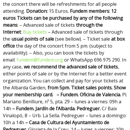
the concert there will be refreshments for all people
attending.
Donation:
15 Euros.
Fundem members: 12
euros
Tickets can be purchased by any of the following
means
: – Advanced sale of tickets
through the
Internet
:
Buy tickets
– Advanced sale of tickets through
the
usual points of sale
(see bellow). – Ticket sale
at box
office
the day of the concert from 5 pm. (subject to
availability). – Also, you can book the tickets by
email:
fundem@fundem.org
or WhatsApp 696 975 290. In
any case,
we recommend the advanced sale of tickets
,
either points of sale or by the Internet for a better event
organization. You can collect and pay for your tickets at
the Albarda Garden,
from 5pm.
Ticket sales points. Show
your membership card.
– Fundem. Oficina de Valencia.
Pl.
Mariano Benlliure, nº 5, pta. 29 – lunes a viernes: 09h a
14h
– Fundem. Jardín de l’Albarda. Pedreguer.
C/ Baix
Vinalopó, 8 – Urb. La Sella. Pedreguer – lunes a domingo:
10h a 14h
– Casa de Cultura del Ayuntamiento de
Pedreguer
. Glorieta de la Creu, 14 – lunes a viernes: 10h