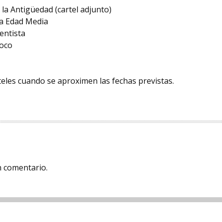
n la Antigüedad (cartel adjunto)
 la Edad Media
centista
roco
eles cuando se aproximen las fechas previstas.
n comentario.