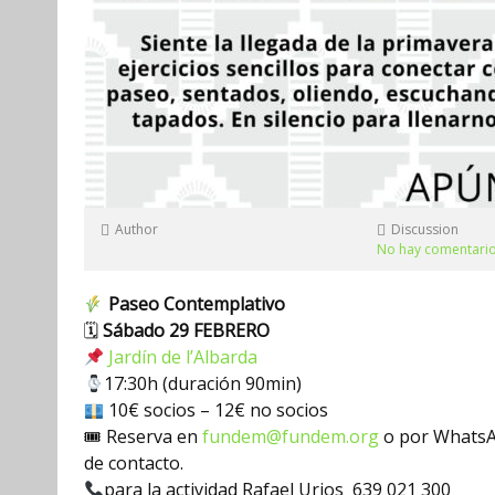
Author
Discussion
No hay comentari
Paseo Contemplativo
🗓
Sábado 29 FEBRERO
Jardín de l’Albarda
17:30h (duración 90min)
10€ socios – 12€ no socios
🎟 Reserva en
fundem@fundem.org
o por WhatsA
de contacto.
para la actividad Rafael Urios 639 021 300