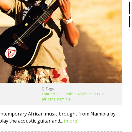
Tags
os
concierto
,
elemotho
,
kalahari
,
musica
africana
,
namibia
 contemporary African music brought from Namibia by
play the acoustic guitar and...
(more)