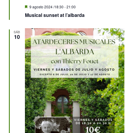
Destacado
9 agosto 2024 /18:30
-
21:00
Musical sunset at l’albarda
SÁB
10