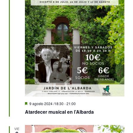
Destacado
9 agosto 2024 /18:30
-
21:00
Atardecer musical en l’Albarda
VIE