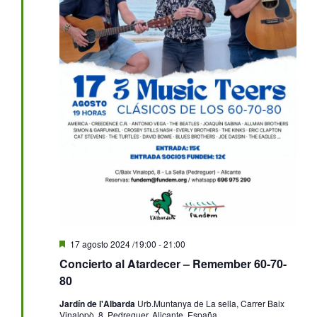
Destacado
17 agosto 2024 /19:00
-
21:00
Concierto al Atardecer – Remember 60-70-
80
Jardín de l'Albarda
Urb.Muntanya de La sella, Carrer Baix
Vinalopò, 8, Pedreguer, Alicante, España