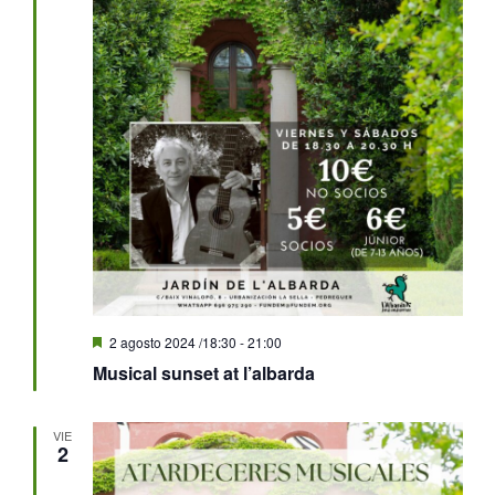
Destacado
2 agosto 2024 /18:30
-
21:00
Musical sunset at l’albarda
VIE
2