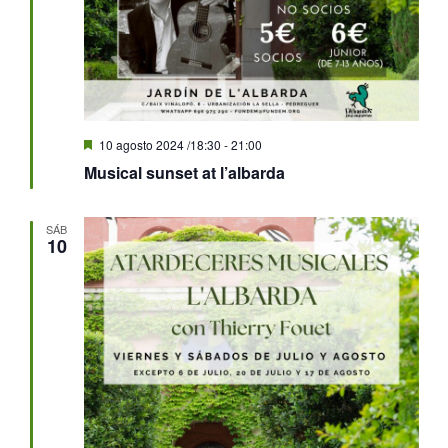
Destacado
10 agosto 2024 /18:30
-
21:00
Musical sunset at l’albarda
SÁB
10