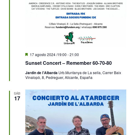
Destacado
17 agosto 2024 /19:00
-
21:00
Sunset Concert – Remember 60-70-80
Jardín de l'Albarda
Urb.Muntanya de La sella, Carrer Baix
Vinalopò, 8, Pedreguer, Alicante, España
SÁB
17