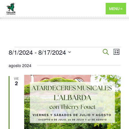
MENU
EVENTOS
NAVEGA
8/1/2024
 - 
8/17/2024
NAV
BUSCAR
LISTA
DE
DE
Selecciona
agosto 2024
VIST
BÚSQUE
la
DE
fecha.
Y
VIE
EVE
2
VISTAS
DE
EVENTO