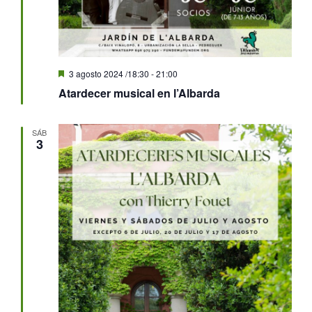
Destacado
3 agosto 2024 /18:30
-
21:00
Atardecer musical en l’Albarda
SÁB
3