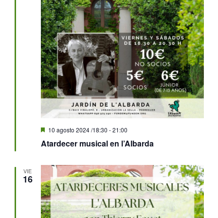
Destacado
10 agosto 2024 /18:30
-
21:00
Atardecer musical en l’Albarda
VIE
16