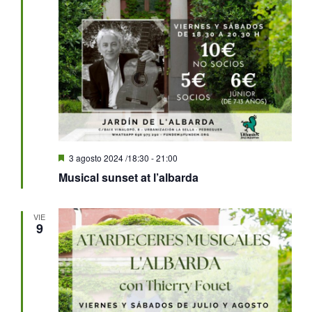
Destacado
3 agosto 2024 /18:30
-
21:00
Musical sunset at l’albarda
VIE
9