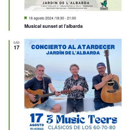
Destacado
16 agosto 2024 /18:30
-
21:00
Musical sunset at l’albarda
SÁB
17