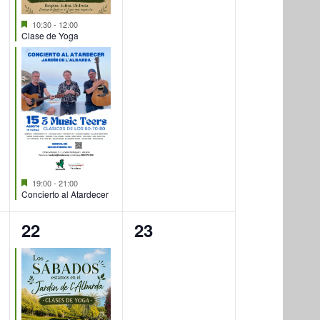
Destacado
10:30
-
12:00
Clase de Yoga
Destacado
19:00
-
21:00
Concierto al Atardecer
2
0
22
23
eventos,
eventos,