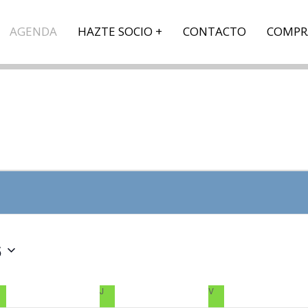
AGENDA
HAZTE SOCIO
CONTACTO
COMPR
6
MIÉRCOLES
J
JUEVES
V
VIERNES