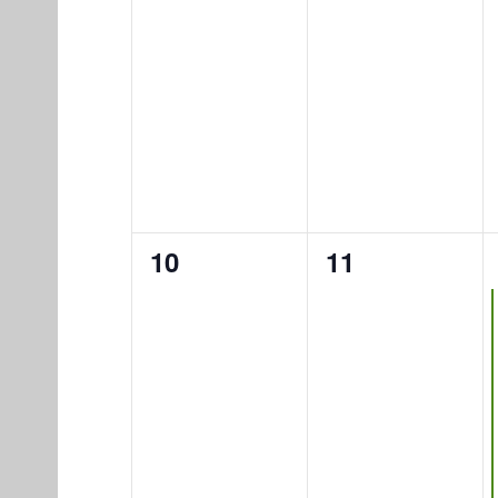
0
0
10
11
eventos,
eventos,