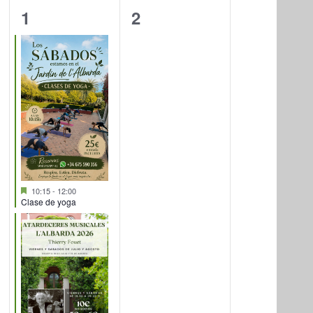
2
0
1
2
eventos,
eventos,
Destacado
10:15
-
12:00
Clase de yoga