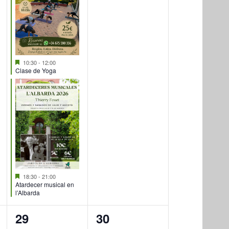
Destacado
10:30
-
12:00
Clase de Yoga
Destacado
18:30
-
21:00
Atardecer musical en
l’Albarda
3
0
29
30