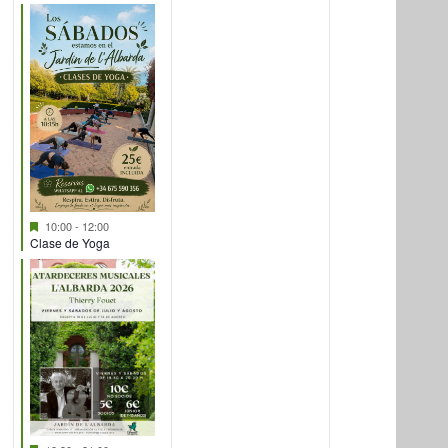
eventos,
eventos,
Destacado
10:00
-
12:00
Clase de Yoga
Destacado