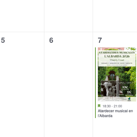
0
0
1
5
6
7
eventos,
eventos,
evento,
Destacado
18:30
-
21:00
Atardecer musical en
l’Albarda