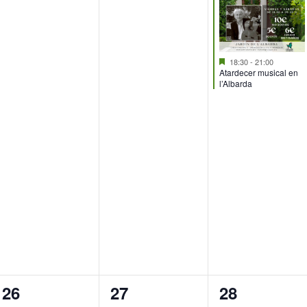
Destacado
18:30
-
21:00
Atardecer musical en
l’Albarda
0
0
1
26
27
28