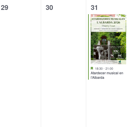
0
0
1
29
30
31
eventos,
eventos,
evento,
Destacado
18:30
-
21:00
Atardecer musical en
l’Albarda