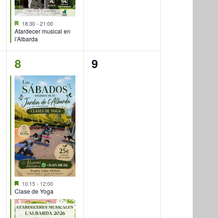
Destacado
18:30
-
21:00
Atardecer musical en
l’Albarda
2
0
8
9
eventos,
eventos,
Destacado
10:15
-
12:00
Clase de Yoga