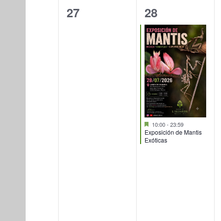
DE
DE
palabra
0
1
27
28
EVENTOS
clave.
EVENTOS
eventos,
evento,
Destacado
10:00
-
23:59
Exposición de Mantis
Exóticas