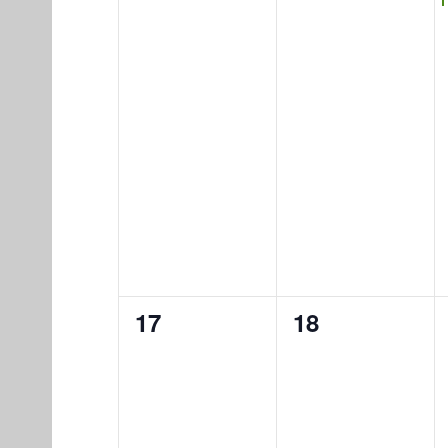
0
0
17
18
eventos,
eventos,