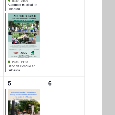
18:30
-
21:00
Atardecer musical en
l’Albarda
Destacado
19:00
-
21:00
Baño de Bosque en
l’Albarda
1
0
5
6
evento,
eventos,