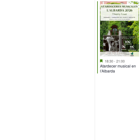
eventos,
eventos,
evento,
Destacado
18:30
-
21:00
Atardecer musical en
l’Albarda