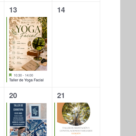
1
0
13
14
evento,
eventos,
Destacado
10:30
-
14:00
Taller de Yoga Facial
1
2
20
21
evento,
eventos,