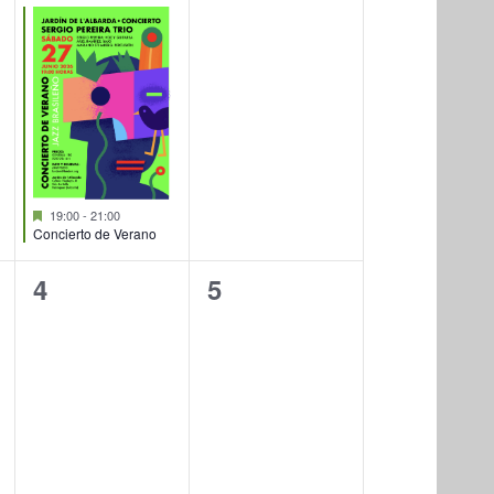
evento,
eventos,
Destacado
19:00
-
21:00
Concierto de Verano
0
0
4
5
eventos,
eventos,