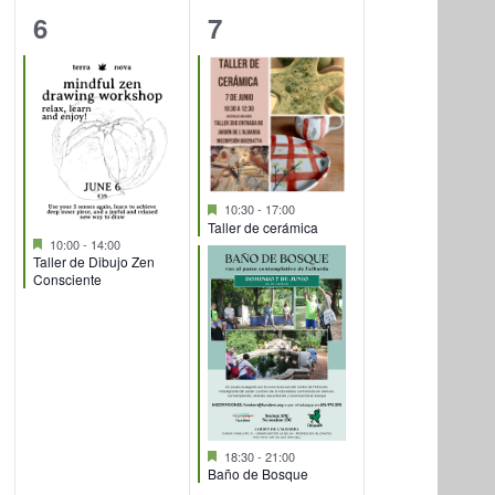
1
2
6
7
evento,
eventos,
Destacado
10:30
-
17:00
Taller de cerámica
Destacado
10:00
-
14:00
Taller de Dibujo Zen
Consciente
Destacado
18:30
-
21:00
Baño de Bosque