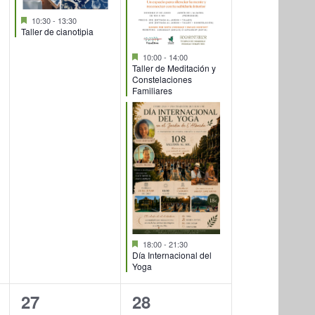
Destacado
10:30
-
13:30
Taller de cianotipia
Destacado
10:00
-
14:00
Taller de Meditación y
Constelaciones
Familiares
Destacado
18:00
-
21:30
Día Internacional del
Yoga
1
0
27
28