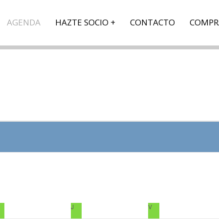
AGENDA
HAZTE SOCIO
CONTACTO
COMPR
MIÉRCOLES
J
JUEVES
V
VIERNES