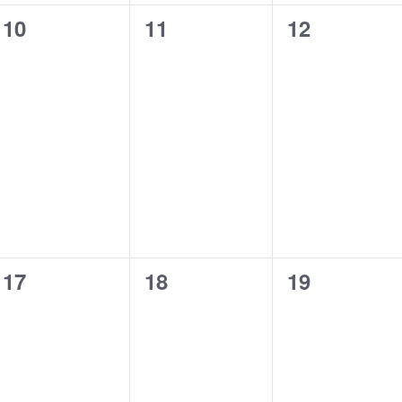
0
0
0
10
11
12
eventos,
eventos,
eventos,
0
0
0
17
18
19
eventos,
eventos,
eventos,